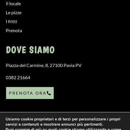
Il locale
Le pizze
I fritti
Prenota
DOVE SIAMO
Piazza del Carmine, 8, 27100 Pavia PV
0382 21664
PRENOTA ORA
Privacy Policy
P.iva 02530970181
Friggitoria
Pizzeria
Fritti
Usiamo cookie proprietari e di terzi per personalizzare i propri
servizi e contenuti e mostrare annunci più pertinenti.
Pizza
Puoi scoprire di più su quali cookie stiamo utilizzando o come