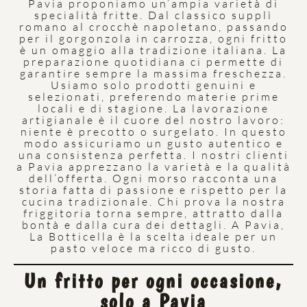
Pavia proponiamo un’ampia varietà di
specialità fritte. Dal classico supplì
romano al crocchè napoletano, passando
per il gorgonzola in carrozza, ogni fritto
è un omaggio alla tradizione italiana. La
preparazione quotidiana ci permette di
garantire sempre la massima freschezza.
Usiamo solo prodotti genuini e
selezionati, preferendo materie prime
locali e di stagione. La lavorazione
artigianale è il cuore del nostro lavoro:
niente è precotto o surgelato. In questo
modo assicuriamo un gusto autentico e
una consistenza perfetta. I nostri clienti
a Pavia apprezzano la varietà e la qualità
dell’offerta. Ogni morso racconta una
storia fatta di passione e rispetto per la
cucina tradizionale. Chi prova la nostra
friggitoria torna sempre, attratto dalla
bontà e dalla cura dei dettagli. A Pavia,
La Botticella è la scelta ideale per un
pasto veloce ma ricco di gusto.
Un fritto per ogni occasione,
solo a Pavia