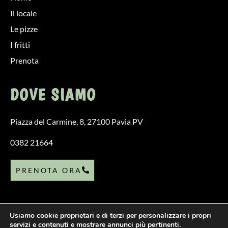
Il locale
Le pizze
I fritti
Prenota
DOVE SIAMO
Piazza del Carmine, 8, 27100 Pavia PV
0382 21664
PRENOTA ORA
Privacy Policy
P.iva 02530970181
Friggitoria
Pizzeria
Fritti
Usiamo cookie proprietari e di terzi per personalizzare i propri
servizi e contenuti e mostrare annunci più pertinenti.
Pizza